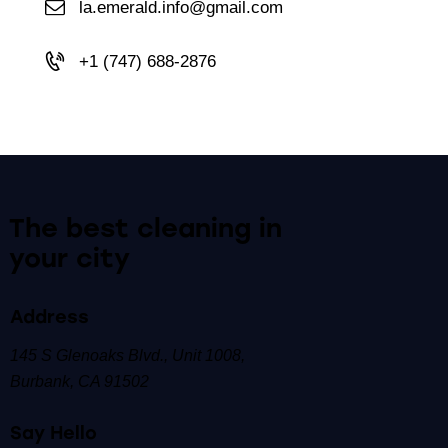
la.emerald.info@gmail.com
+1 (747) 688-2876
The best cleaning
in
your city
Address
145 S Glenoaks Blvd.,
Unit 1008,
Burbank, CA 91502
Say Hello